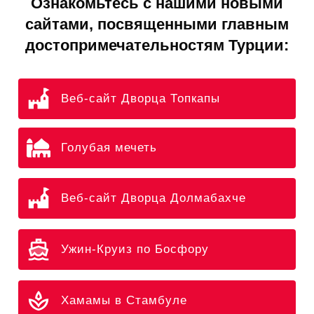
Ознакомьтесь с нашими новыми
сайтами, посвященными главным
достопримечательностям Турции:
Веб-сайт Дворца Топкапы
Голубая мечеть
Веб-сайт Дворца Долмабахче
Ужин-Круиз по Босфору
Хамамы в Стамбуле