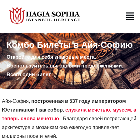
Комбо Билеты в Айя-Софию
Откройте для себя знаковые места.
Воспользуйтесь выгодными предложениями.
Всего один билет.
Айя-София,
построенная в 537 году императором
Юстинианом I как собор
,
служила мечетью, музеем, а
теперь снова мечетью
. Благодаря своей потрясающей
архитектуре и мозаикам она ежегодно привлекает
миллионы посетителей.