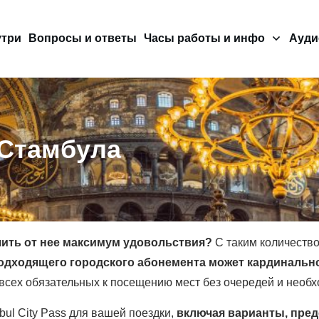
утри
Вопросы и ответы
Часы работы и инфо
Ауди
 Стамбула
чить от нее максимум удовольствия?
С таким количество
одходящего городского абонемента может кардинальн
 всех обязательных к посещению мест без очередей и необх
bul City Pass для вашей поездки,
включая варианты, пре