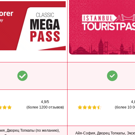
4,9/5
4,
(более 1200 отзывов)
(более 10 
ия, Дворец Топкапы (по желанию),
Айя-София, Дворец Топкапы, Экск