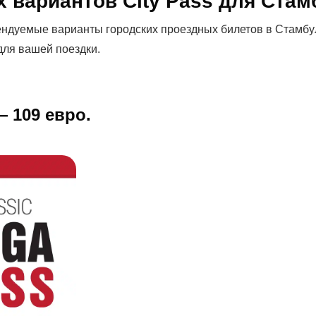
 вариантов City Pass для Стам
ндуемые варианты городских проездных билетов в Стамбул
для вашей поездки.
— 109 евро.