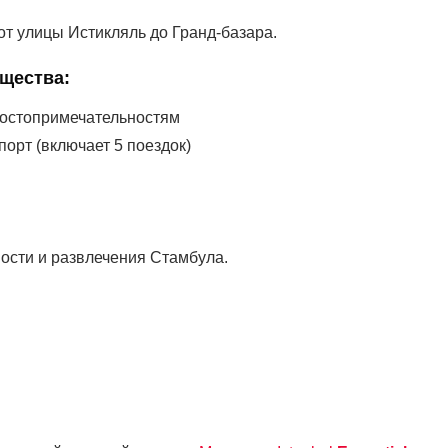
т улицы Истикляль до Гранд-базара.
ущества:
достопримечательностям
орт (включает 5 поездок)
ости и развлечения Стамбула.