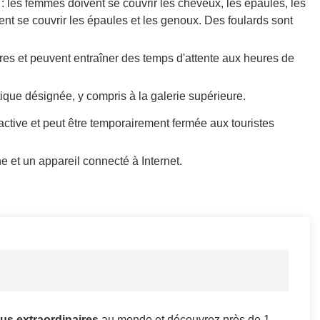
: les femmes doivent se couvrir les cheveux, les épaules, les
ent se couvrir les épaules et les genoux. Des foulards sont
ires et peuvent entraîner des temps d'attente aux heures de
tique désignée, y compris à la galerie supérieure.
ive et peut être temporairement fermée aux touristes
 et un appareil connecté à Internet.
us extraordinaires
au monde et découvrez près de 1