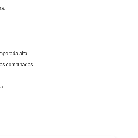
ra.
mporada alta.
ias combinadas.
a.