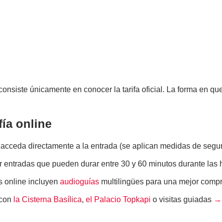
onsiste únicamente en conocer la tarifa oficial. La forma en que
ía online
a y acceda directamente a la entrada (se aplican medidas de segu
r entradas que pueden durar entre 30 y 60 minutos durante las 
s online incluyen
audioguías
multilingües para una mejor comp
 con
la Cisterna Basílica
,
el Palacio Topkapi
o visitas guiadas
→ 